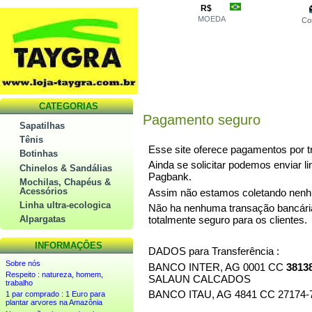
R$
MOEDA
Co
CATEGORIAS
Pagamento seguro
Sapatilhas
Tênis
Esse site oferece pagamentos por tr
Botinhas
Ainda se solicitar podemos enviar 
Chinelos & Sandálias
Pagbank.
Mochilas, Chapéus &
Acessórios
Assim não estamos coletando nenhu
Linha ultra-ecologica
Não ha nenhuma transação bancária 
totalmente seguro para os clientes.
Alpargatas
INFORMAÇÔES
DADOS para Transferência :
Sobre nós
BANCO INTER, AG 0001 CC
3813
Respeito : natureza, homem,
SALAUN CALCADOS
trabalho
BANCO ITAU, AG 4841 CC 2717
1 par comprado : 1 Euro para
plantar arvores na Amazônia