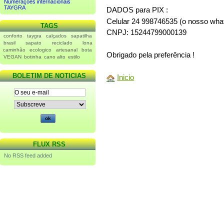
Numerações internacionais
TAYGRA
DADOS para PIX :
Celular 24 998746535 (o nosso wha
TAGS
CNPJ: 15244799000139
conforto
taygra
calçados
sapatilha
brasil
sapato
reciclado
lona
caminhão
ecologico
artesanal
bota
Obrigado pela preferência !
VEGAN
botinha
cano alto
estilo
BOLETIM DE NOTICIAS
Inicio
FLUX RSS
No RSS feed added