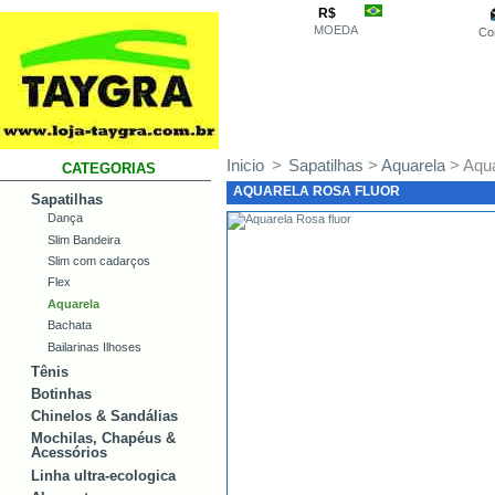
R$
MOEDA
Co
Inicio
>
Sapatilhas
>
Aquarela
> Aqua
CATEGORIAS
AQUARELA ROSA FLUOR
Sapatilhas
Dança
Slim Bandeira
Slim com cadarços
Flex
Aquarela
Bachata
Bailarinas Ilhoses
Tênis
Botinhas
Chinelos & Sandálias
Mochilas, Chapéus &
Acessórios
Linha ultra-ecologica