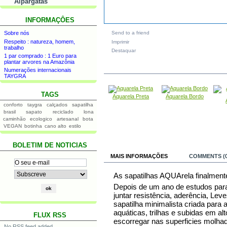
Alpargatas
INFORMAÇÔES
Send to a friend
Sobre nós
Respeito : natureza, homem,
Imprimir
trabalho
Destaquar
1 par comprado : 1 Euro para
plantar arvores na Amazônia
IN THE SAME CATEGORY
Numerações internacionais
TAYGRA
TAGS
Aquarela Preta
Aquarela Bordo
conforto
taygra
calçados
sapatilha
brasil
sapato
reciclado
lona
caminhão
ecologico
artesanal
bota
VEGAN
botinha
cano alto
estilo
BOLETIM DE NOTICIAS
MAIS INFORMAÇÕES
COMMENTS (0
As sapatilhas AQUArela finalment
Depois de um ano de estudos par
juntar resistência, aderência, Le
sapatilha minimalista criada para 
aquáticas, trilhas e subidas em alt
FLUX RSS
escorregar nas superficies molha
No RSS feed added