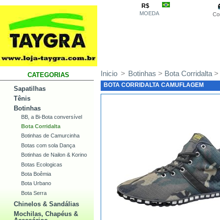
R$
MOEDA
Co
Inicio
>
Botinhas
>
Bota Corridalta
>
CATEGORIAS
BOTA CORRIDALTA CAMUFLAGEM
Sapatilhas
Tênis
Botinhas
BB, a Bi-Bota conversível
Bota Corridalta
Botinhas de Camurcinha
Botas com sola Dança
Botinhas de Nailon & Korino
Botas Ecologicas
Bota Boêmia
Bota Urbano
Bota Serra
Chinelos & Sandálias
Mochilas, Chapéus &