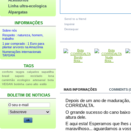
Acessórios
Linha ultra-ecologica
Alpargatas
Send to a friend
INFORMAÇÔES
Imprimir
Destaquar
Sobre nós
Respeito : natureza, homem,
IN THE SAME CATEGORY
trabalho
1 par comprado : 1 Euro para
plantar arvores na Amazônia
Numerações internacionais
TAYGRA
Bota...
Bota...
TAGS
conforto
taygra
calçados
sapatilha
brasil
sapato
reciclado
lona
caminhão
ecologico
artesanal
bota
VEGAN
botinha
cano alto
estilo
MAIS INFORMAÇÕES
COMMENTS (0
BOLETIM DE NOTICIAS
Depois de um ano de maduração, 
CORRIDALTA.
O grrande sucesso do cano baixo
altura dele.
E aqui esta! Esperamos que lhes 
maravilhoso... aguardamos a vos