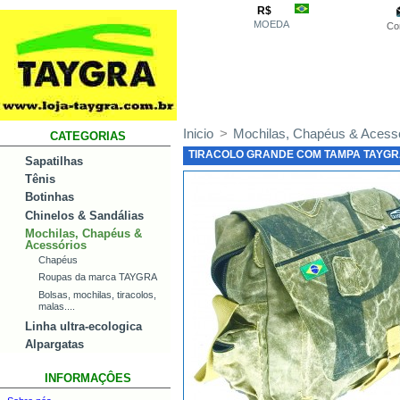
R$
MOEDA
Co
Inicio
>
Mochilas, Chapéus & Acess
CATEGORIAS
TIRACOLO GRANDE COM TAMPA TAYG
Sapatilhas
Tênis
Botinhas
Chinelos & Sandálias
Mochilas, Chapéus &
Acessórios
Chapéus
Roupas da marca TAYGRA
Bolsas, mochilas, tiracolos,
malas....
Linha ultra-ecologica
Alpargatas
INFORMAÇÔES