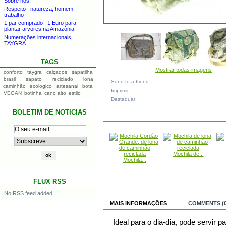
Sobre nós
Respeito : natureza, homem,
trabalho
1 par comprado : 1 Euro para
plantar arvores na Amazônia
Numerações internacionais
TAYGRA
TAGS
Mostrar todas imagens
conforto
taygra
calçados
sapatilha
brasil
sapato
reciclado
lona
Send to a friend
caminhão
ecologico
artesanal
bota
Imprimir
VEGAN
botinha
cano alto
estilo
Destaquar
BOLETIM DE NOTICIAS
IN THE SAME CATEGORY
Mochila de...
Mochila...
FLUX RSS
No RSS feed added
MAIS INFORMAÇÕES
COMMENTS (0
Ideal para o dia-dia, pode servir pa