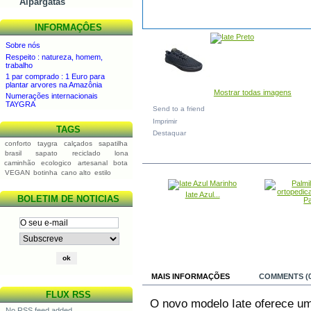
Alpargatas
INFORMAÇÔES
Sobre nós
Respeito : natureza, homem,
trabalho
1 par comprado : 1 Euro para
plantar arvores na Amazônia
Mostrar todas imagens
Numerações internacionais
TAYGRA
Send to a friend
Imprimir
TAGS
Destaquar
conforto
taygra
calçados
sapatilha
brasil
sapato
reciclado
lona
IN THE SAME CATEGORY
caminhão
ecologico
artesanal
bota
VEGAN
botinha
cano alto
estilo
Iate Azul...
BOLETIM DE NOTICIAS
Pa
MAIS INFORMAÇÕES
COMMENTS (0
FLUX RSS
O novo modelo Iate oferece um
No RSS feed added