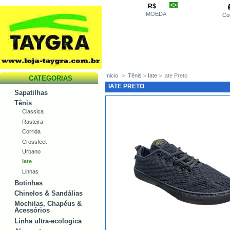
R$
MOEDA
Co
Inicio
>
Tênis
>
Iate
> Iate Preto
CATEGORIAS
IATE PRETO
Sapatilhas
Tênis
Classica
Rasteira
Corrida
Crossfeet
Urbano
Iate
Linhas
Botinhas
Chinelos & Sandálias
Mochilas, Chapéus &
Acessórios
Linha ultra-ecologica