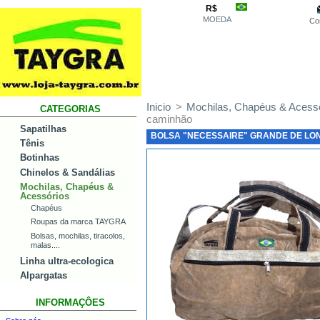
R$
MOEDA
Co
Inicio
>
Mochilas, Chapéus & Acess
CATEGORIAS
caminhão
Sapatilhas
BOLSA "NECESSAIRE" GRANDE DE LO
Tênis
Botinhas
Chinelos & Sandálias
Mochilas, Chapéus &
Acessórios
Chapéus
Roupas da marca TAYGRA
Bolsas, mochilas, tiracolos,
malas....
Linha ultra-ecologica
Alpargatas
INFORMAÇÔES