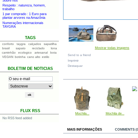
Sobre nós
Respeito : natureza, homem,
trabalho
1 par comprado : 1 Euro para
plantar arvores na Amazônia
Numerações internacionais
TAYGRA
TAGS
conforto
taygra
calçados
sapatilha
Mostrar todas imagens
brasil
sapato
reciclado
lona
caminhão
ecologico
artesanal
bota
Send to a friend
VEGAN
botinha
cano alto
estilo
Imprimir
Destaquar
BOLETIM DE NOTICIAS
IN THE SAME CATEGORY
FLUX RSS
Mochila...
Mochila de...
No RSS feed added
MAIS INFORMAÇÕES
COMMENTS (0